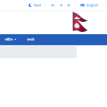
Dark
अ‌‌+
अ‌
अ‌-
English
भर्बेटिम
सम्पर्क