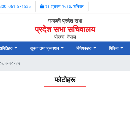
800, 061-571535
२३ श्रावण २०८३, शनिवार
गण्डकी प्रदेश सभा
प्रदेश सभा सचिवालय
पोखरा, नेपाल
 समितिहरु
सूचना तथा प्रकाशन
विधेयकहरु
मिडिया
 २०८१-१०-२२
फोटोहरू