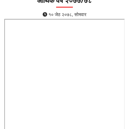
आर्थिक वर्ष २०७७/७८
१० जेठ २०७८, सोमवार