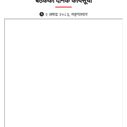
बैठकको दैनिक कार्यसूची
२ अषाढ २०८३, मङ्गलवार