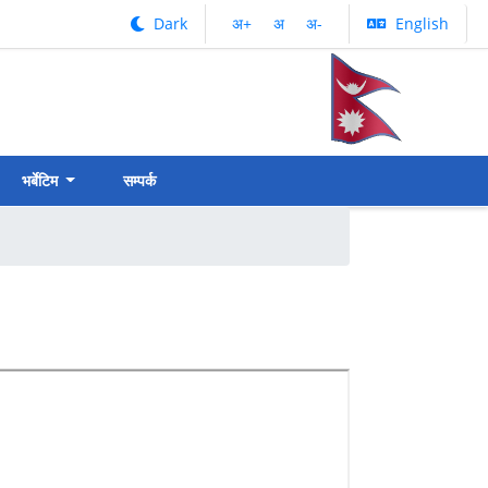
Dark
अ‌‌+
अ‌
अ‌-
English
भर्बेटिम
सम्पर्क