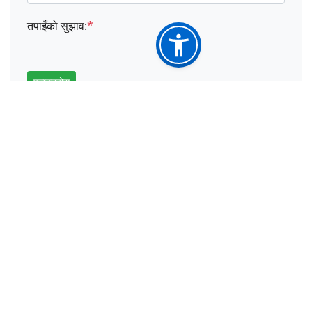
तपाइँको सुझाव:
*
पठाउनुहोस्
महत्वपूर्ण लिंकहरु
प्रदेश तर्फ
संघ तर्फ
अन्य
मुख्यमन्त्री तथा मन्त्रिपरिषद्को कार्यालय
आर्थिक मामिला मन्त्रालय, गण्डकी प्रदेश, पोखरा
सामाजिक विकास, युवा तथा खेलकुद मन्त्रालय
स्वास्थ्य मन्त्रालय पोखरा, नेपाल
उद्योग तथा पर्यटन मन्त्रालय