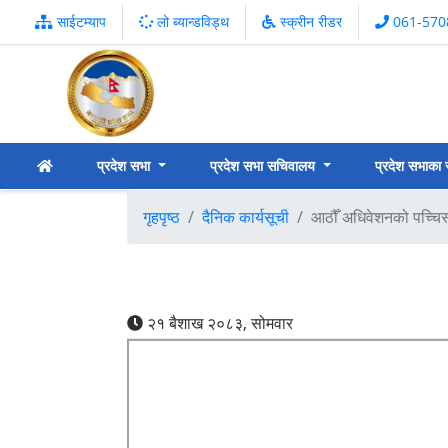
साईटम्याप
लो ब्यान्डविड्थ
स्क्रीन रीडर
061-570
प्रदेश सभा
प्रदेश सभा सचिवालय
प्रदेश सभाका
गृहपृष्ठ
दैनिक कार्यसूची
आठौँ अधिवेशनको पच्चिसौ
२१ बैशाख २०८३, सोमवार