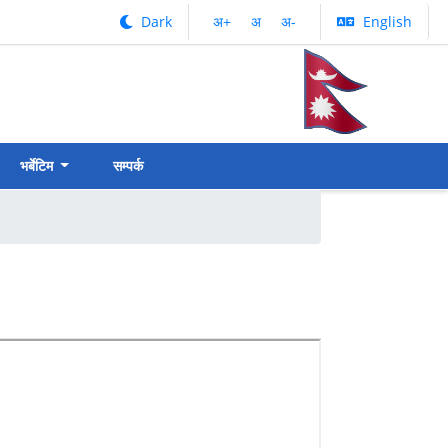
Dark
अ‌‌+
अ‌
अ‌-
English
भर्बेटिम
सम्पर्क