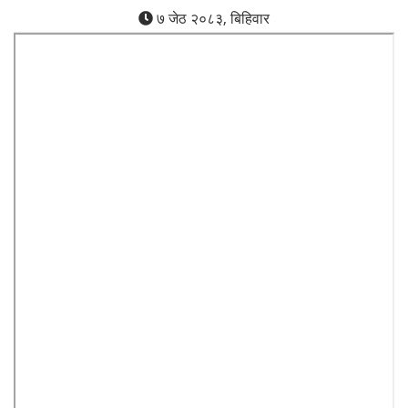
७ जेठ २०८३, बिहिवार