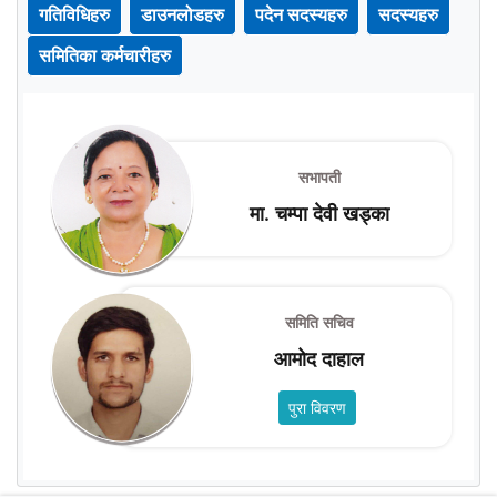
गतिविधिहरु
डाउनलोडहरु
पदेन सदस्यहरु
सदस्यहरु
समितिका कर्मचारीहरु
सभापती
मा. चम्पा देवी खड्का
समिति सचिव
आमोद दाहाल
पुरा विवरण