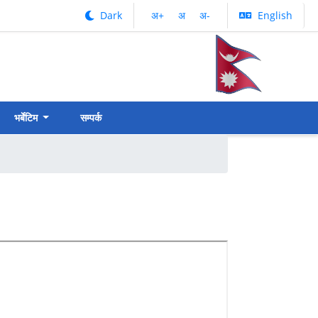
Dark
अ‌‌+
अ‌
अ‌-
English
भर्बेटिम
सम्पर्क