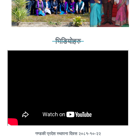
भिडियोहरु
गण्डकी प्रदेश स्थापना दिवस २०८१-१०-२२