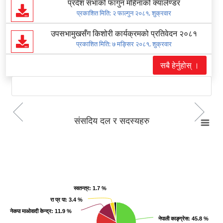
प्रदेश सभाको फागुन महिनाको क्यालेण्डर
प्रकाशित मिति:
२ फाल्गुन २०८१, शुक्रवार
उपसभामुखसँग किशोरी कार्यक्रमको प्रतिवेदन २०८१
प्रकाशित मिति:
७ मङ्सिर २०८१, शुक्रवार
सबै हेर्नुहोस् ।
संसदिय दल र सदस्यहरु
Previous
Next
संसदिय दल र सदस्यहरु
Pie chart with 5 slices.
View as data table, संसदिय दल र सदस्यहरु
स्वतन्त्र
स्वतन्त्र
: 1.7 %
: 1.7 %
रा प्र पा
रा प्र पा
: 3.4 %
: 3.4 %
नेकपा माओवादी केन्द्र
नेकपा माओवादी केन्द्र
: 11.9 %
: 11.9 %
नेपाली काङ्ग्रेस
नेपाली काङ्ग्रेस
: 45.8 %
: 45.8 %