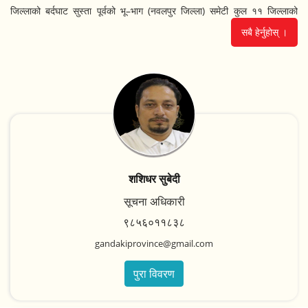
जिल्लाको बर्दघाट सुस्ता पूर्वको भू–भाग (नवलपुर जिल्ला) समेटी कुल ११ जिल्लाको
गण्डकी प्रदेश कायम भएको छ । तसर्थ, गण्डकी प्रदेशमा ११ जिल्ला (कास्की, स्याङ्जा,
सबै हेर्नुहोस् ।
तनहुँ, लमजुङ्ग, गोरखा, मनाङ्ग, मुस्ताङ्ग, म्याग्दी, बाग्लुङ्ग, पर्वत र नवलपुर) रहेका
छन् । प्रदेश सभामा उल्लेखित ११ जिल्लाका कूल निर्वाचन क्षेत्र ३६ वटा छन् ।
प्रदेश सभामा पहिलो हुने निर्वाचित प्रणालीबाट ३६ जना र समानुपातिक निर्वाचित
प्रणालीबाट २४ जना गरी जम्मा ६० जना माननीय सदस्यहरु रहने व्यवस्था छ । वर्तमान
प्रदेश सभामा पुरुष माननीयको संख्या ३९ जना र महिला माननीयको संख्या २१ जना छ
। दलगत रुपमा हेर्दा नेपाली काँग्रेसबाट २७ जना, नेपाली कम्युनिस्ट पार्टीबाट एमालेबाट
शशिधर सुबेदी
२२ जना, नेपाल कम्युनिष्ट पार्टी (माओवादी केन्द्र) बाट ७ जना, राष्ट्रिय प्रजातन्त्र
पार्टीबाट २, नेपाल समाजवादी पार्टीबाट १ जना र नेकपा समाजवादीबाट १ जना माननीय
सूचना अधिकारी
सदस्यको प्रतिनिधित्व रहेको अवस्था हो ।
९८५६०११८३८
gandakiprovince@gmail.com
गण्डकी प्रदेशको प्रदेश सभा पोखरा म.न.पा.-१, नदिपुरमा साविकको नगर विकास
प्रशिक्षण केन्द्रको कम्पाउण्ड भित्र रहेको छ । यहाँ प्रदेश सभा भवन, प्रदेश सभाका
पुरा विवरण
समितिका वैठक कक्षहरु रहेका भवन, राजनैतिक दलका वैठक कक्षहरु रहेका भवन तथा
प्रदेश सभा सचिवालयको भवनहरु समेत विद्यमान छन् । प्रदेश सभाले प्रयोग गरेका